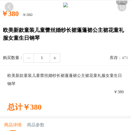
1
/
1
￥
380
￥
380
欧美新款童装儿童蕾丝婚纱长裙蓬蓬裙公主裙花童礼
服女童生日钢琴
购买数量：
库存：
471
欧美新款童装儿童蕾丝婚纱长裙蓬蓬裙公主裙花童礼服女童生日
钢琴
￥
380
总计￥
380
商品详情
商品参数