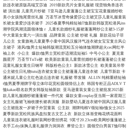
款连衣裙原版高端艾莎迪
2019新款亮片女童礼服裙 现货独角兽连衣
裙 演出服 儿童亮片纱裙
T亚马逊儿童蓬蓬公主裙宝宝花童服婚纱欧
美小女孩拖尾蕾丝礼服
万圣节冰雪奇缘爱莎公主裙艾莎儿童礼服童装
长裙女童爱沙连衣裙子
2025春夏季纯棉短袖T恤新款韩版宽松港风ins
潮学院风潮流圆领体恤 r
儿童长款婚纱礼服裙蓬蓬网纱公主裙3-15岁
中大童装女童六一演出服
品牌童装 公主裙 纱裙 礼服
新款花仙子菲
儿公主
女童旗袍儿童夏季小童中国风汉服洋气连衣裙女宝宝复古风公
主裙子
港风t恤男士短袖韩版潮流宽松五分袖体恤潮牌超火cec网红半
袖上衣
小公主
爆款t恤男士宽松舒适潮流短袖5
中号小公主
夏克童
颜星芹
万圣节TuTu裙
欧美新款童装儿童蕾丝婚纱长裙蓬蓬裙公主裙
花童礼服女童生日钢琴
韩版粉色公主1
新款冰雪公主
欧美童装吊带
公主裙生日礼物tutu连衣裙女童公主裙蓬蓬儿童连衣裙
儿童节新款 卡
通米妮儿童公主红色波点连衣裙 礼服裙 带发箍
ALLIN 纯棉重磅短袖
t恤男夏季潮牌字母立体印花宽松圆领情侣上衣
韩国专柜正品ADLV T
恤kakao联名款男女韩版短袖新款
亚马逊童装女童公主裙批发2025新
款儿童礼服婚纱裙蓬蓬裙一件代发
爆款女童cosplay亚当斯一家星期三
女主礼服裙飞袖收腰长裙表演服
新款婴幼儿夏连衣裙中国风汉服儿童
公主裙批发一岁裙子外贸童装
公主款
潮牌纯棉V领短袖t恤女士2025
夏季新款宽松民族风盘扣复古文艺上衣
新款立体渐变梅花绣花面料
儿童装连衣裙礼服时装网纱蕾丝绣花
9英寸20.23cm欧美网纱蓬蓬裙上
衣手工diy抹胸儿童礼服弹力洞洞衣
摩登公主1
圆领空白男装T恤印制