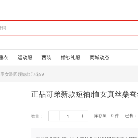
睡衣
运动服
西装
婚纱礼服
商城动态
夏季女装圆领短款印花99
正品哥弟新款短袖t恤女真丝桑蚕丝
库存量：
0
件
已售：
数量：