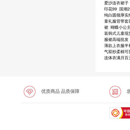
爱沙连衣裙子
印花99
国潮
纯白圆领厚实
童礼服背带套
裙
蝴蝶小公
装韩式儿童现
服裙高端批发
薄款上衣服半
气双纱柔棉可
连体衣满月百
优质商品 品质保障