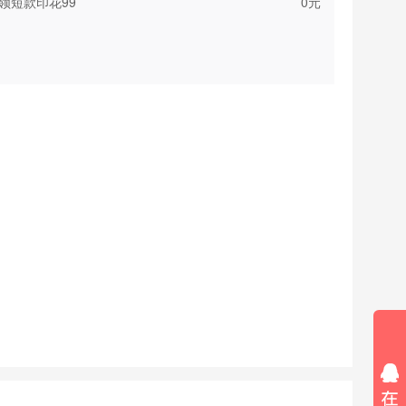
领短款印花99
0
元